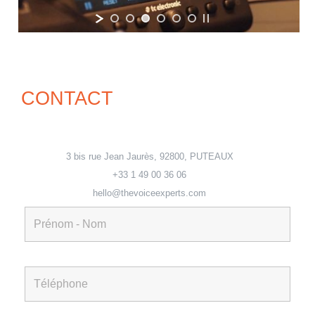
CONTACT
3 bis rue Jean Jaurès, 92800, PUTEAUX
+33 1 49 00 36 06
hello@thevoiceexperts.com
thevoiceexperts.com