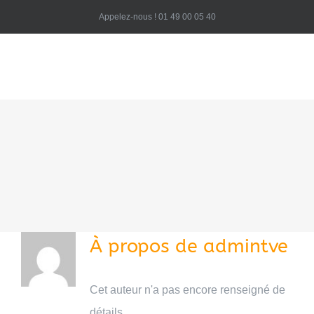
Passer
Appelez-nous ! 01 49 00 05 40
au
contenu
Togg
Navi
HOME
VOIX OFF
POST-PRODUCTION
À propos de
admintve
JE SUIS COMÉDIEN
Cet auteur n'a pas encore renseigné de
CONTACT
détails.