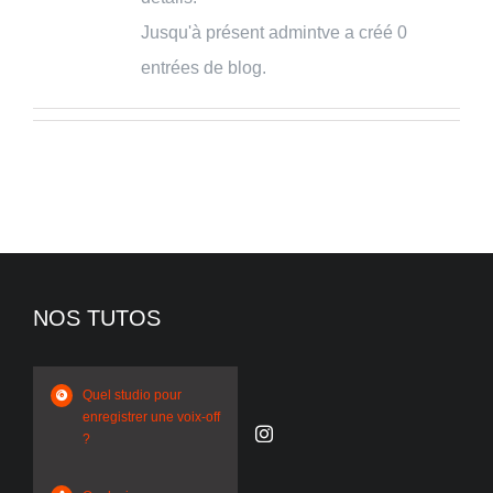
Jusqu'à présent admintve a créé 0
IN ENGLISH
entrées de blog.
NOS TUTOS
Quel studio pour
enregistrer une voix-off
?